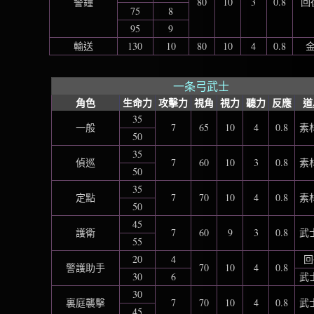
警鐘
80
10
3
0.8
回
75
8
95
9
輸送
130
10
80
10
4
0.8
一条弓武士
角色
生命力
攻擊力
視角
視力
聽力
反應
道
35
一般
7
65
10
4
0.8
素材
50
35
偵巡
7
60
10
3
0.8
素材
50
35
定點
7
70
10
4
0.8
素材
50
45
護衛
7
60
9
3
0.8
武士
55
20
4
回
警護助手
70
10
4
0.8
30
6
武士
30
裏庭襲擊
7
70
10
4
0.8
武士
45