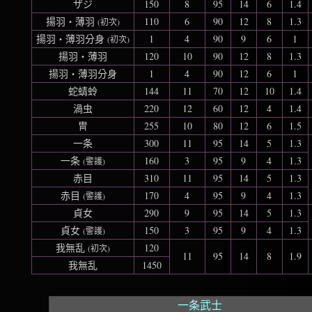
ザジ
150
8
95
14
6
1.4
揚羽‧薄羽
110
6
90
12
8
1.3
(初次)
揚羽‧薄羽分身
1
4
90
9
6
1
(初次)
揚羽‧薄羽
120
10
90
12
8
1.3
揚羽‧薄羽分身
1
4
90
12
6
1
蛇蜻蛉
144
11
70
12
10
1.4
渦虫
220
12
60
12
4
1.4
冑
255
10
80
12
6
1.5
一条
300
11
95
14
5
1.3
一条
160
3
95
9
4
1.3
(警護)
赤目
310
11
95
14
5
1.3
赤目
170
4
95
9
4
1.3
(警護)
貞女
290
9
95
14
5
1.3
貞女
150
3
95
9
4
1.3
(警護)
我無乱
120
(初次)
11
95
14
8
1.9
我無乱
1450
一条武士