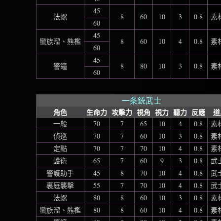
45
法螺
8
60
10
3
0.8
素材
60
45
蠻族溜、熊檻
8
60
10
4
0.8
素材
60
45
警鐘
8
80
10
3
0.8
素材
60
一条銃武士
角色
生命力
攻擊力
視角
視力
聽力
反應
道
一般
70
7
65
10
4
0.8
素材
偵巡
70
7
60
10
3
0.8
素材
定點
70
7
70
10
4
0.8
素材
護衛
65
7
60
9
3
0.8
武士
警護助手
45
8
70
10
4
0.8
武士
裏庭襲擊
55
7
70
10
4
0.8
武士
法螺
80
8
60
10
3
0.8
素材
蠻族溜、熊檻
80
8
60
10
4
0.8
素材