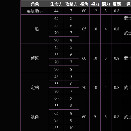
角色
生命力
攻擊力
視角
視力
聽力
反應
道
裏庭助手
44
7
60
12
3
0.8
-
45
5
武士
55
6
一般
65
10
4
0.8
70
7
武士
90
8
45
5
55
6
偵巡
60
10
3
0.8
武士
70
7
90
8
45
5
55
6
定點
70
10
4
0.8
武士
70
7
90
8
55
8
65
8
護衛
60
9
3
0.8
武士
75
9
85
10