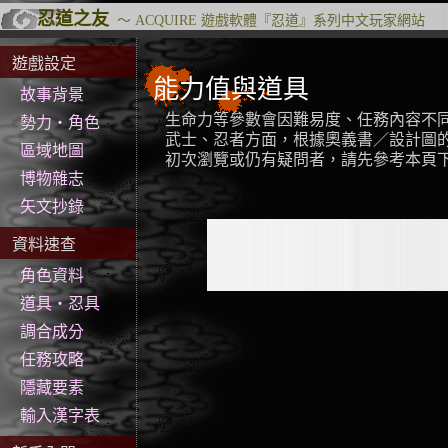
忍道之友
～
ACQUIRE
遊戲軟體『
忍道
』系列中文玩家網站
遊戲設定
能力值與道具
故事背景
生命力等參數會因難易度、任務內容不
勢力‧角色
武士、忍者方面，根據奧義書／設計圖
區域地圖
初次瀏覽或仍有疑問者，請先參考本頁
博物雜志
矢文抄錄
資料速查
角色資料
道具‧忍具
調合成分
任務攻略
隱藏要素
輸入漢字表