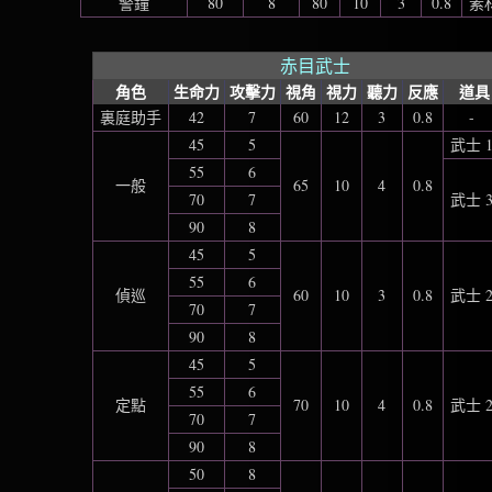
警鐘
80
8
80
10
3
0.8
素材
赤目武士
角色
生命力
攻擊力
視角
視力
聽力
反應
道具 
裏庭助手
42
7
60
12
3
0.8
-
45
5
武士 
55
6
一般
65
10
4
0.8
70
7
武士 
90
8
45
5
55
6
偵巡
60
10
3
0.8
武士 
70
7
90
8
45
5
55
6
定點
70
10
4
0.8
武士 
70
7
90
8
50
8