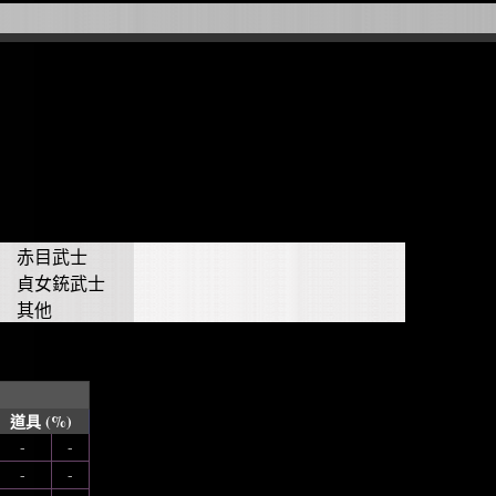
赤目武士
貞女銃武士
其他
道具 (%)
-
-
-
-