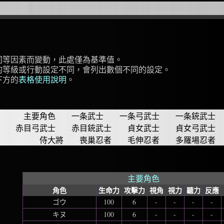
同等因素而變動，此處僅為基準值。
的等級或行動設定不同，會列出數個不同的設定。
下方的
表格使用說明
。
主要角色
一条武士
一条弓武士
一条銃武士
赤目弓武士
赤目銃武士
貞女武士
貞女弓武士
侍大將
喪巢忍者
毛伸忍者
多羅場忍者
主要角色
角色
生命力
攻擊力
視角
視力
聽力
反應
ゴウ
100
6
-
-
-
-
キヌ
100
6
-
-
-
-