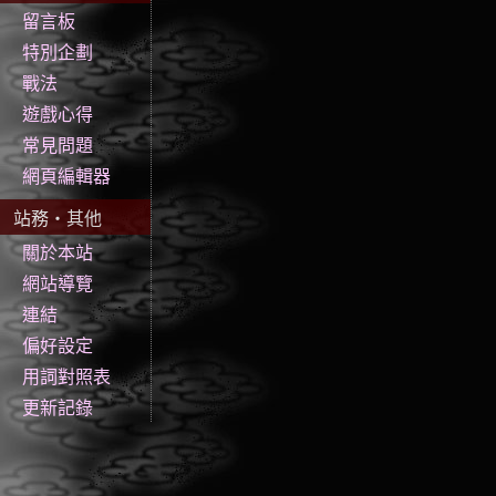
留言板
特別企劃
戰法
遊戲心得
常見問題
網頁編輯器
站務‧其他
關於本站
網站導覽
連結
偏好設定
用詞對照表
更新記錄