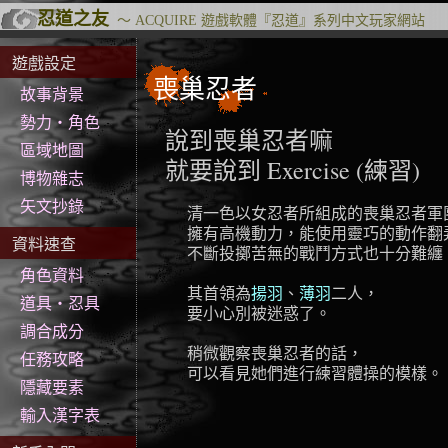
忍道之友
～
ACQUIRE
遊戲軟體『
忍道
』系列中文玩家網站
遊戲設定
喪巢忍者
故事背景
勢力‧角色
說到喪巢忍者嘛
區域地圖
就要說到 Exercise (練習)
博物雜志
矢文抄錄
清一色以女忍者所組成的喪巢忍者軍
擁有高機動力，能使用靈巧的動作翻
資料速查
不斷投擲苦無的戰鬥方式也十分難纏
角色資料
其首領為
揚羽
、
薄羽
二人，
道具‧忍具
要小心別被迷惑了。
調合成分
稍微觀察喪巢忍者的話，
任務攻略
可以看見她們進行練習體操的模樣。
隱藏要素
輸入漢字表