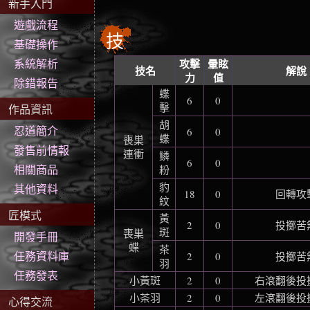
新手入門
遊戲流程
技
基礎操作
系統解析
攻擊
暈眩
技名
解說
力
值
除錯報告
蝶
6
0
擊
作品資訊
胡
忍道簡介
6
0
蝶
喪巣
發售前情報
連衝
鳞
6
0
相關商品
粉
豹
其他資料
18
0
回轉攻
紋
匠模式
黃
2
0
投擲苦
斑
喪巣
開發手冊
蝶
茶
任務資料庫
2
0
投擲苦
羽
任務發表
小黃斑
2
0
右滾翻後投
小茶羽
2
0
左滾翻後投
心得交流