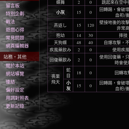
蝶舞
2
0
跳起來在空中
留言板
回轉踢，會破
小灰
15
0
特別企劃
血祀(後
戰法
壁接地後的攻
燕返し
15
120
非常
遊戲心得
抱幼
14
30
摔技
常見問題
天狗蝶
48
40
自爆攻擊，
網頁編輯器
疾風藥飲み
2
0
使用疾
站務‧其他
使用回復藥，
回復藥飲み
2
0
時會使
關於本站
蛇
18
0
回轉攻
網站導覽
目
喪巣
連結
飛天
小
回轉踢，會破
15
0
灰
血祀(後
偏好設定
用詞對照表
更新記錄