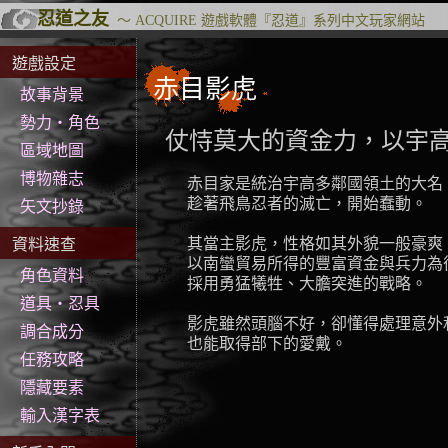
忍道之友
～
ACQUIRE
遊戲軟體『
忍道
』系列中文玩家網站
遊戲設定
赤目影虎
故事背景
勢力‧角色
仗恃莫大的資金力，以宇
區域地圖
博物雜志
赤目家是統治宇高多鄰國領土的大名
趁著飛鳥忍者的滅亡，開始蠢動。
矢文抄錄
其當主影虎，性格如其外貌一般豪爽
資料速查
以南蠻貿易所得的豐富資金與兵力為
角色資料
採用勇猛犧牲、大膽突進的戰略。
道具‧忍具
影虎雖然頭腦不好，卻懂得處理意外
調合成分
也能取得部下的愛戴。
任務攻略
隱藏要素
輸入漢字表