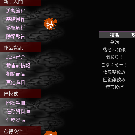
新手入門
遊戲流程
基礎操作
技
系統解析
技名
除錯報告
発砲
作品資訊
後ろへ発砲
忍道簡介
隙あり！
こなくそー！
發售前情報
疾風藥飲み
相關商品
回復藥飲み
其他資料
煙玉投げ
匠模式
開發手冊
任務資料庫
任務發表
心得交流