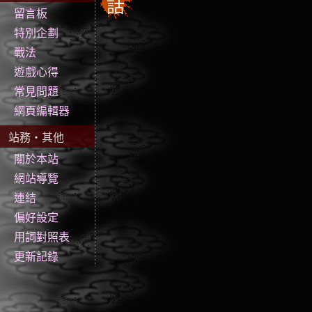
話
留言板
特別企劃
戰法
遊戲心得
常見問題
網頁編輯器
站務‧其他
關於本站
網站導覽
連結
偏好設定
用詞對照表
更新記錄